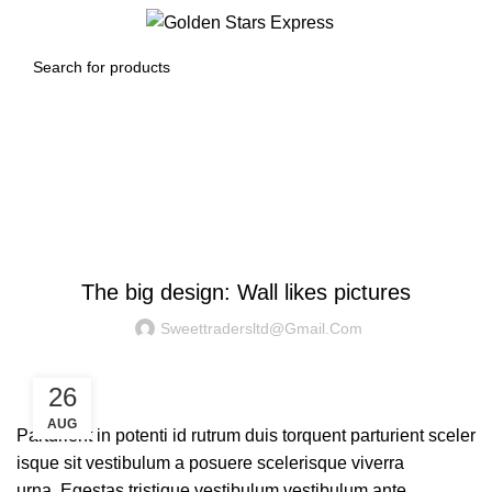
0
Menu
$
0.00
Blog
DESIGN TRENDS
The big design: Wall likes pictures
Sweettradersltd@gmail.com
26
AUG
Parturient in potenti id rutrum duis torquent parturient sceler
isque sit vestibulum a posuere scelerisque viverra
urna. Egestas tristique vestibulum vestibulum ante