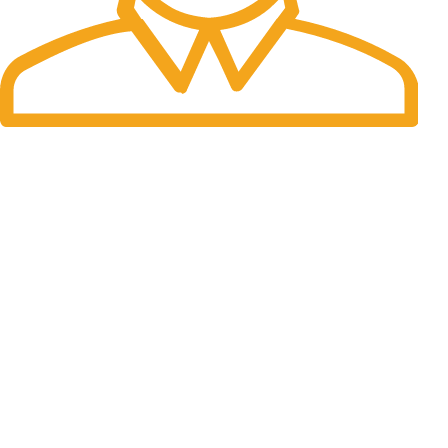
Fast Delivery.
Many desktop page now.
OUR STORES
New York
London SF
Cockfosters BP
Los Angeles
Chicago
Las Vegas